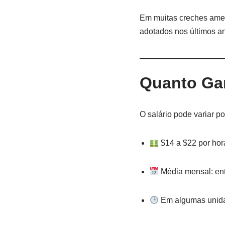
Em muitas creches amer
adotados nos últimos a
Quanto Ga
O salário pode variar po
$14 a $22 por hor
Média mensal: ent
Em algumas unidad