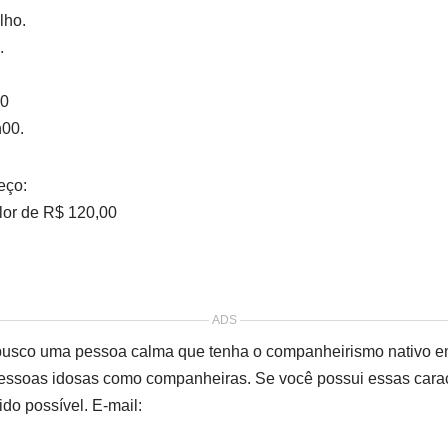
lho.
.
00
00.
eço:
lor de R$ 120,00
ADS
 busco uma pessoa calma que tenha o companheirismo nativo 
pessoas idosas como companheiras. Se você possui essas cara
ido possível. E-mail: