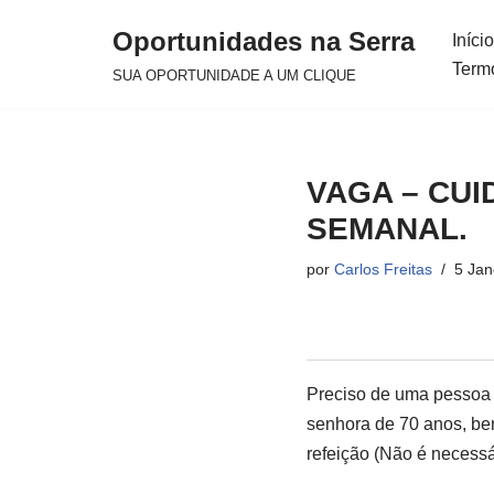
Oportunidades na Serra
Início
Avançar
Term
SUA OPORTUNIDADE A UM CLIQUE
para
o
conteúdo
VAGA – CU
SEMANAL.
por
Carlos Freitas
5 Jan
Preciso de uma pessoa
senhora de 70 anos, be
refeição (Não é necessár