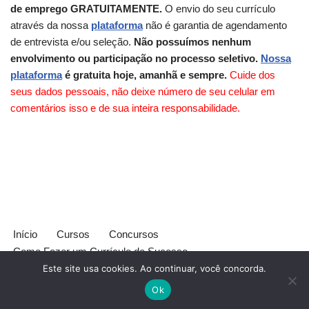
de emprego GRATUITAMENTE.
O envio do seu currículo
através da nossa
plataforma
não é garantia de agendamento
de entrevista e/ou seleção.
Não possuímos nenhum
envolvimento ou participação no processo seletivo.
Nossa
plataforma
é gratuita hoje, amanhã e sempre.
Cuide dos
seus dados pessoais, não deixe número de seu celular em
comentários isso e de sua inteira responsabilidade.
Início
Cursos
Concursos
Como Fazer um Currículo de Sucesso
Política de privacidade
Este site usa cookies. Ao continuar, você concorda.
Termos de Uso
Contato
Ok
Neve
| Criado com
WordPress