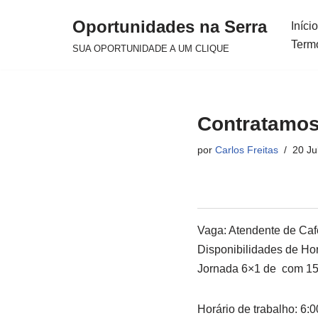
Oportunidades na Serra
Início
Avançar
Term
SUA OPORTUNIDADE A UM CLIQUE
para
o
conteúdo
Contratamos
por
Carlos Freitas
20 Ju
Vaga: Atendente de Cafe
Disponibilidades de Hor
Jornada 6×1 de com 15 
Horário de trabalho: 6:0