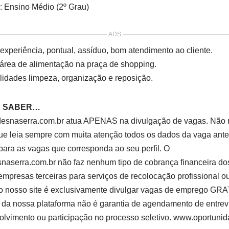
: Ensino Médio (2º Grau)
ADS
xperiência, pontual, assíduo, bom atendimento ao cliente.
 área de alimentação na praça de shopping.
idades limpeza, organização e reposição.
Ê SABER…
esnaserra.com.br atua APENAS na divulgação de vagas. Não r
ue leia sempre com muita atenção todos os dados da vaga antes
para as vagas que corresponda ao seu perfil. O
aserra.com.br não faz nenhum tipo de cobrança financeira dos
mpresas terceiras para serviços de recolocação profissional 
do nosso site é exclusivamente divulgar vagas de emprego 
s da nossa plataforma não é garantia de agendamento de entrev
vimento ou participação no processo seletivo. www.oportunid